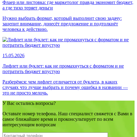
Флаер или листовка: где маркетолог правда экономит бюджет,
а где тихо теряет деньги
Нужно выбрать формат, который выполнит свою задачу:
зацепит внимание, донесёт предложение и подтолкнёт
человека к действию.
15.05.2026
Лифлет или буклет: как не промахнуться с форматом и не
потратить бюджет впустую
Разберёмся: чем лифлет отличается от буклета, в каких
случаях что лучше выбрать и почему ошибка в названии —
это не просто мелочь.
У Вас остались вопросы?
Оставьте номер телефона. Наш специалист свяжется с Вами в
самое ближайшее время и проконсультирует по всем
интересующим вопросам