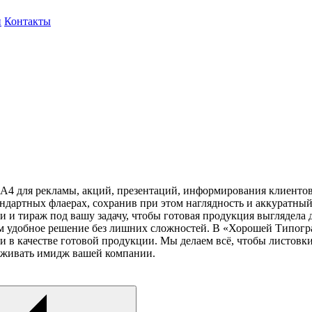
и
Контакты
А4 для рекламы, акций, презентаций, информирования клиентов 
андартных флаерах, сохранив при этом наглядность и аккуратн
и и тираж под вашу задачу, чтобы готовая продукция выглядела д
м удобное решение без лишних сложностей. В «Хорошей Типогра
 в качестве готовой продукции. Мы делаем всё, чтобы листовки
рживать имидж вашей компании.